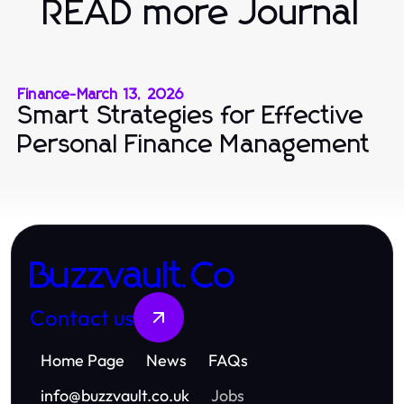
READ more Journal
Finance
-
March 13, 2026
Smart Strategies for Effective
Personal Finance Management
Buzzvault.Co
Contact us
Home Page
News
FAQs
info
@
buzzvault.co.uk
Jobs